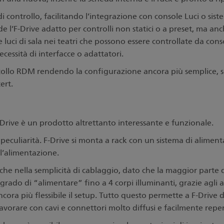
controllo, facilitando l
’integrazione con console Luci o sistem
e l
’F-Drive adatto per controlli non statici o a preset, ma
 luci di sala nei teatri che possono essere controllate da cons
essità di interfacce o adattatori.
tocollo RDM rendendo la configurazione ancora più semplice, s
ert.
-Drive è un prodotto altrettanto interessante e funzionale.
a peculiarità. F-Drive si monta a rack con un sistema di alimen
l’alimentazione.
he nella semplicità di cablaggio, dato che la maggior parte d
n grado di
“alimentare” fino a 4 corpi illuminanti, grazie agli ac
a più flessibile il setup. Tutto questo permette a F-Drive di
avorare con cavi e connettori molto diffusi e facilmente reperi