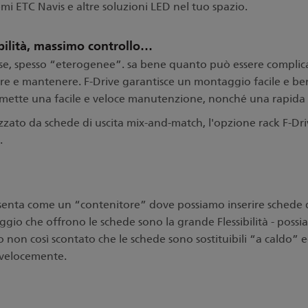
emi ETC Navis e altre soluzioni LED nel tuo spazio.
ibilità, massimo controllo…
ose, spesso
“eterogenee”. sa bene quanto può essere complicat
ire e mantenere. F-Drive garantisce un montaggio facile e ben 
tte una facile e veloce manutenzione, nonché una rapida s
zzato da schede di uscita mix-and-match, l'opzione rack F-Dri
.
resenta come un
“contenitore” dove possiamo inserire schede de
ggio che offrono le schede sono la grande Flessibilità - poss
to non così scontato che le schede sono sostituibili
“a caldo” e
o velocemente.