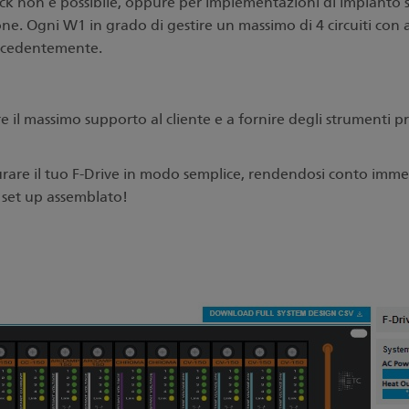
rack non è possibile, oppure per implementazioni di impianto s
e. Ogni W1 in grado di gestire un massimo di 4 circuiti con 
precedentemente.
 il massimo supporto al cliente e a fornire degli strumenti pra
urare il tuo F-Drive in modo semplice, rendendosi conto imme
el set up assemblato!