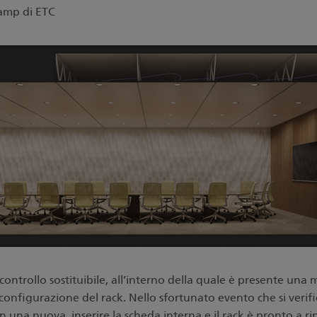
amp di ETC
ontrollo sostituibile, all
’interno della quale è presente una
 configurazione del rack. Nello sfortunato evento che si verif
on una nuova, inserire la scheda interna e il rack è pronto a ri