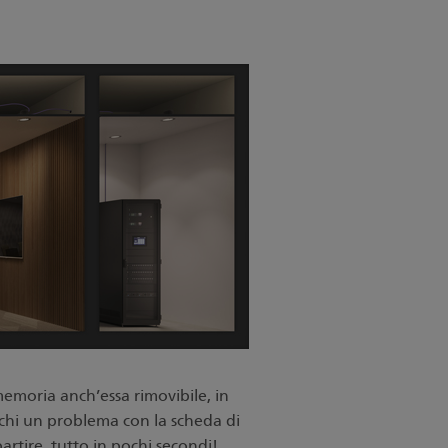
 memoria anch
’essa rimovibile, in
ichi un problema con la scheda di
partire, tutto in pochi secondi!