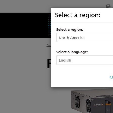
Select a region:
PRODUCTS
SU
Select a region:
Casa
Select a language:
Focus on: F
C