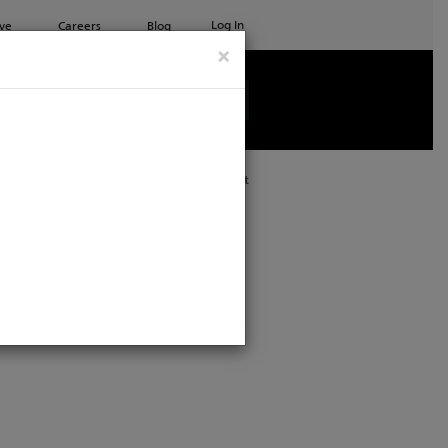
Log In
ve
Careers
Blog
×
See all ETC products
Print