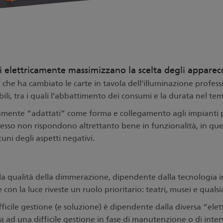
li elettricamente massimizzano la scelta degli apparec
 che ha cambiato le carte in tavola dell’illuminazione profe
ili, tra i quali l’abbattimento dei consumi e la durata nel te
idamente “adattati” come forma e collegamento agli impianti p
spesso non rispondono altrettanto bene in funzionalità, in qu
ni degli aspetti negativi.
lla qualità della dimmerazione, dipendente dalla tecnologia i
 con la luce riveste un ruolo prioritario: teatri, musei e quals
fficile gestione (e soluzione) è dipendente dalla diversa “elet
orta ad una difficile gestione in fase di manutenzione o di inte