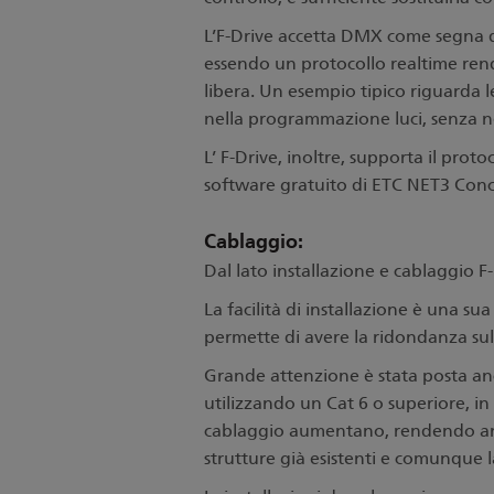
L
’F-Drive accetta DMX come segna di 
essendo un protocollo realtime rend
libera. Un esempio tipico riguarda le
nella programmazione luci, senza nec
L
’ F-Drive, inoltre, supporta il pro
software gratuito di ETC NET3 Conc
Cablaggio:
Dal lato installazione e cablaggio F
La facilità di installazione è una su
permette di avere la ridondanza sul
Grande attenzione è stata posta anc
utilizzando un Cat 6 o superiore, i
cablaggio aumentano, rendendo ancor
strutture già esistenti e comunque l