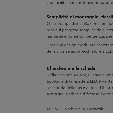
che facilita la manutenzione su sist
Semplicità di montaggio, fless
Chi si occupa di installazioni lumin
rende il progetto semplice da allest
lampade e, come conseguenza, perme
Grazie al design modulare caratteri
della diverse apparecchiature a LED
L’hardware e le schede:
Nella versione a Rack, F-Drive si p
tipologie di lampade a LED. Il vanta
a seconda delle necessità - ed il fat
sostituire la scheda difettosa molt
CC 150
– la scheda più versatile.