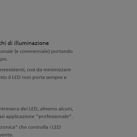
chi di illuminazione
ssionale (e commerciale) portando
mpo.
reesistenti, così da minimizzare
esto il LED non porta sempre e
ntrinseca dei LED, almeno alcuni,
iasi applicazione
“professionale”.
tronica” che controlla i LED
rvento.