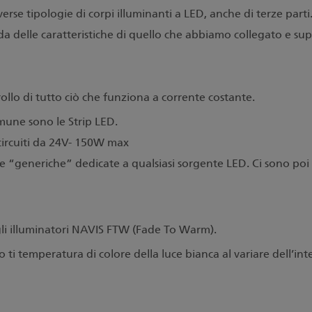
se tipologie di corpi illuminanti a LED, anche di terze parti
a delle caratteristiche di quello che abbiamo collegato e su
ollo di tutto ciò che funziona a corrente costante.
omune sono le Strip LED.
circuiti da 24V- 150W max
de
“generiche” dedicate a qualsiasi sorgente LED. Ci sono poi 
gli illuminatori NAVIS FTW (Fade To Warm).
 ti temperatura di colore della luce bianca al variare dell
’int