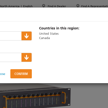
North America
|
English
Find A Dealer
Find A Representati
PPORT & TRAINING
ABOUT ETC
MYETC
MARKETS
Countries in this region:
United States
Canada
-Drive
lose