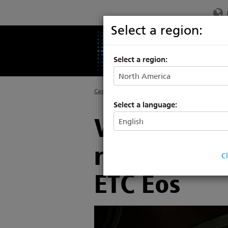
Select a region:
PRODUCTS
SU
Select a region:
Casa
>
Press Room
Select a language:
Valerio Tibe
raccontano i
C
ETC Eos