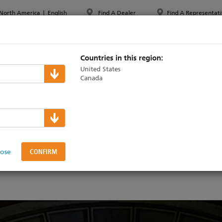
North America
|
English
Find A Dealer
Find A Representati
PPORT & TRAINING
ABOUT ETC
MYETC
MARKETS
Countries in this region:
United States
Canada
ri ed Emanuele Aglia
n esclusiva il loro 
lose