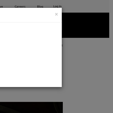
Log In
ve
Careers
Blog
×
See all ETC products
Print
ti ci
lavoro con