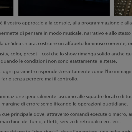
 è il vostro approccio alla console, alla programmazione e alla
 permette di pensare in modo musicale, narrativo e allo stes
un’idea chiara: costruire un alfabeto luminoso coerente, ord
ity, color, preset – così che lo show rimanga solido anche qu
quando le condizioni non sono esattamente le stesse.
oluta: ogni parametro risponderà esattamente come l’ho immagin
di farlo senza perdere mai il controllo.
grammazione generalmente lasciamo alle squadre local o di tou
il margine di errore semplificando le operazioni quotidiane.
ue principale dove, attraverso comandi execute o macro, an
acchine del fumo, effetti, servizi di retropalco ecc. ecc.
e chiamate “riga check”, dove l’operatore, una volta arriva