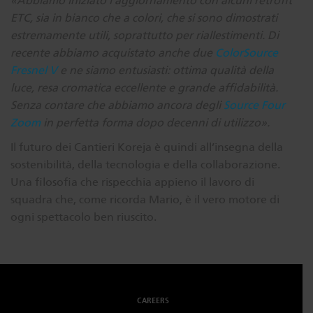
«Abbiamo iniziato l’aggiornamento con alcuni retrofit
ETC, sia in bianco che a colori, che si sono dimostrati
estremamente utili, soprattutto per riallestimenti. Di
recente abbiamo acquistato anche due
ColorSource
Fresnel V
e ne siamo entusiasti: ottima qualità della
luce, resa cromatica eccellente e grande affidabilità.
Senza contare che abbiamo ancora degli
Source Four
Zoom
in perfetta forma dopo decenni di utilizzo».
Il futuro dei Cantieri Koreja è quindi all’insegna della
sostenibilità, della tecnologia e della collaborazione.
Una filosofia che rispecchia appieno il lavoro di
squadra che, come ricorda Mario, è il vero motore di
ogni spettacolo ben riuscito.
CAREERS