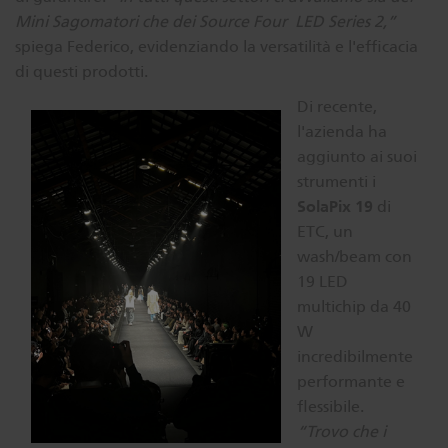
Mini Sagomatori che dei Source Four LED Series 2,”
spiega Federico, evidenziando la versatilità e l'efficacia
di questi prodotti.
Di recente,
l'azienda ha
aggiunto ai suoi
strumenti i
SolaPix 19
di
ETC, un
wash/beam con
19 LED
multichip da 40
W
incredibilmente
performante e
flessibile.
“Trovo che i