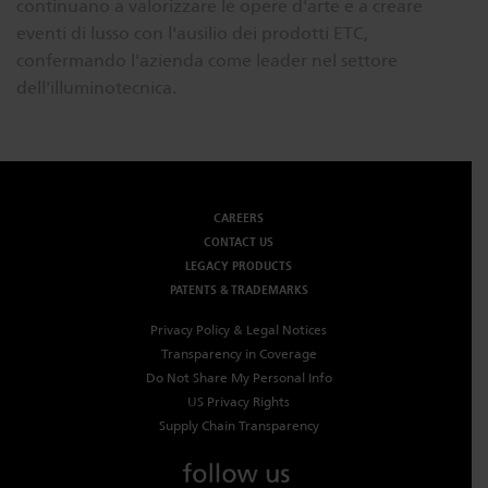
continuano a valorizzare le opere d'arte e a creare
eventi di lusso con l'ausilio dei prodotti ETC,
confermando l'azienda come leader nel settore
dell'illuminotecnica.
CAREERS
CONTACT US
LEGACY PRODUCTS
PATENTS & TRADEMARKS
Privacy Policy & Legal Notices
Transparency in Coverage
Do Not Share My Personal Info
US Privacy Rights
Supply Chain Transparency