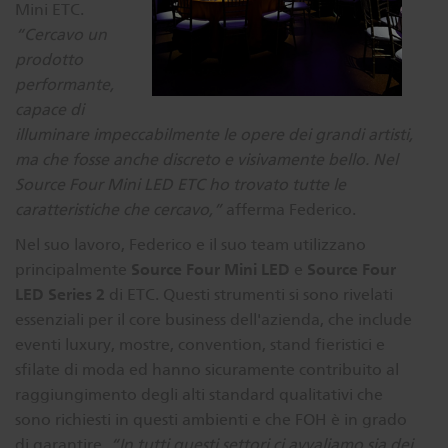
Mini ETC.
“Cercavo un
prodotto
performante,
capace di
illuminare impeccabilmente le opere dei grandi artisti,
ma che fosse anche discreto e visivamente bello. Nel
Source Four Mini LED ETC ho trovato tutte le
caratteristiche che cercavo,”
afferma Federico.
Nel suo lavoro, Federico e il suo team utilizzano
Source Four Mini LED
Source Four
principalmente
e
LED Series 2
di ETC. Questi strumenti si sono rivelati
essenziali per il core business dell'azienda, che include
eventi luxury, mostre, convention, stand fieristici e
sfilate di moda ed hanno sicuramente contribuito al
raggiungimento degli alti standard qualitativi che
sono richiesti in questi ambienti e che FOH è in grado
di garantire.
“In tutti questi settori ci avvaliamo sia dei