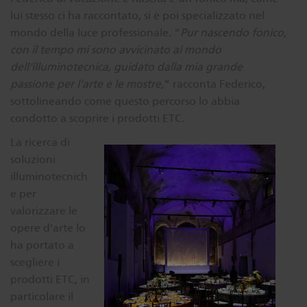
lui stesso ci ha raccontato, si è poi specializzato nel
Dichroics
LED Dimming Compatibility
mondo della luce professionale. “
Pur nascendo fonico,
con il tempo mi sono avvicinato al mondo
dell'illuminotecnica, guidato dalla mia grande
Atmospherics
Cable Cross Database
passione per l'arte e le mostre,
” racconta Federico,
sottolineando come questo percorso lo abbia
ETC Apps
condotto a scoprire i prodotti ETC.
La ricerca di
soluzioni
Buy American
illuminotecnich
e per
valorizzare le
opere d'arte lo
ha portato a
scegliere i
prodotti ETC, in
particolare il